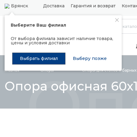
Брянск
Доставка
Гарантия и возврат
Конта
Выберите Ваш филиал
Каталог
От выбора филиала зависит наличие товара,
цены и условия доставки
Распродажа
Подъемные механизмы
Выбрать филиал
Выберу позже
Оп
Главная
Опоры
Опоры для столов и барны
Опора офисная 60х1