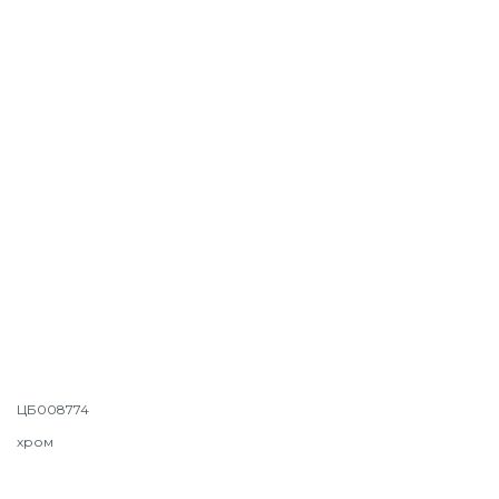
ЦБ008774
хром