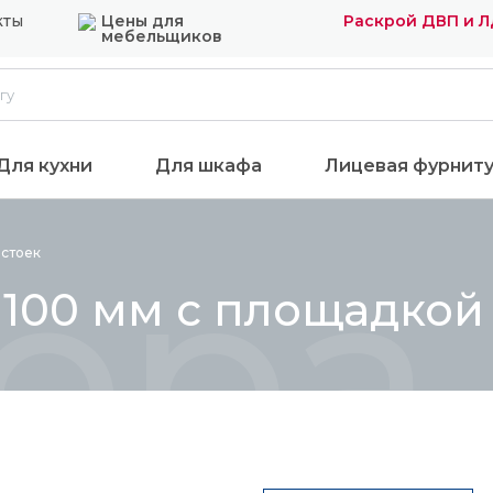
кты
Цены для
Раскрой ДВП и 
мебельщиков
Для кухни
Для шкафа
Лицевая фурнит
ора 
х
стоек
100 мм с площадкой 