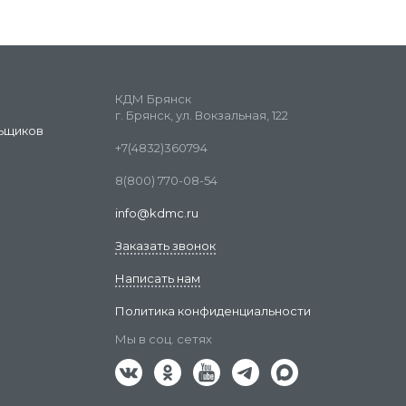
КДМ Брянск
г. Брянск, ул. Вокзальная, 122
ьщиков
+7(4832)360794
8(800) 770-08-54
info@kdmc.ru
Заказать звонок
Написать нам
Политика конфиденциальности
Мы в соц. сетях