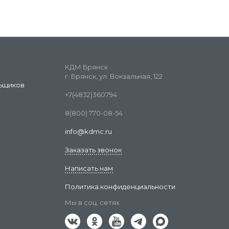
КДМ Брянск
г. Брянск, ул. Вокзальная, 122
ьщиков
+7(4832)360794
8(800) 770-08-54
info@kdmc.ru
Заказать звонок
Написать нам
Политика конфиденциальности
Мы в соц. сетях