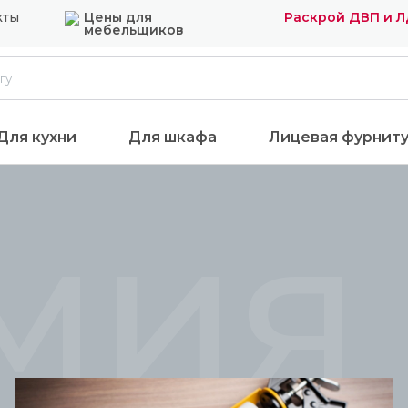
кты
Цены для
Раскрой ДВП и 
мебельщиков
Для кухни
Для шкафа
Лицевая фурнит
мия