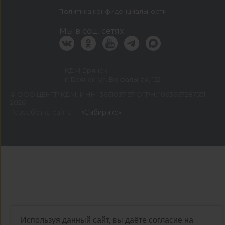
Политика конфиденциальности
Мы в соц. сетях
КДМ Брянск
г. Брянск, ул. Вокзальная, 122
©
ООО ЦЕНТР КДМ. ИНН: 3661037157 ОГРН: 1063667287551
,
2026
Разработка сайта —
«Сибирикс»
Используя данный сайт, вы даёте согласие на