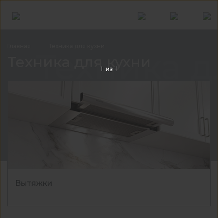
Главная
Техника для
кухни
Техника д
Техника для кухни
1
из
1
Вытяжки