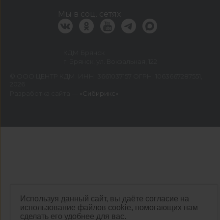
Мы в соц. сетях
КДМ Брянск
г. Брянск, ул. Вокзальная, 122
©
ООО ЦЕНТР КДМ. ИНН: 3661037157 ОГРН: 1063667287551
,
2026
Разработка сайта —
«Сибирикс»
Используя данный сайт, вы даёте согласие на
использование файлов cookie, помогающих нам
сделать его удобнее для вас.