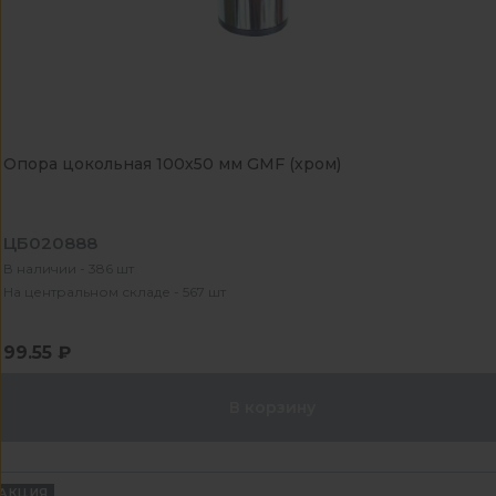
Опора цокольная 100х50 мм GMF (хром)
ЦБ020888
В наличии - 386 шт
На центральном складе - 567 шт
99.55 ₽
В корзину
АКЦИЯ