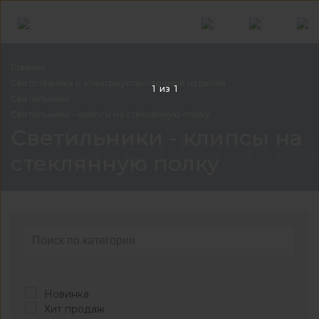
Главная
Светотехника и электроустановочные
изделия
1
из
1
Светильники
Светильники - клипсы на стеклянную
полку
Светильни
Светильники - клипсы на
стеклянную полку
Новинка
Хит продаж