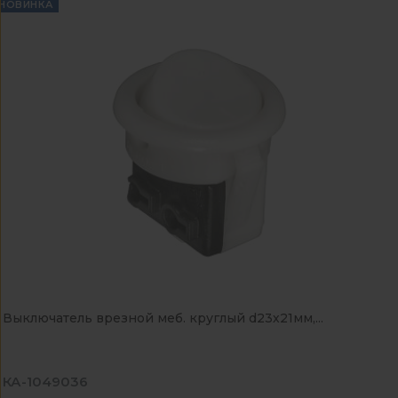
НОВИНКА
Выключатель врезной меб. круглый d23х21мм,...
КА-1049036