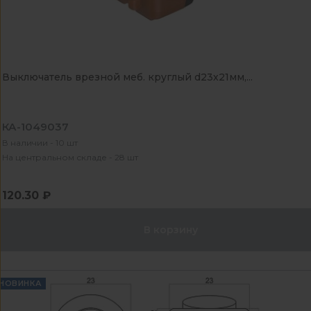
Выключатель врезной меб. круглый d23х21мм,...
КА-1049037
В наличии - 10 шт
На центральном складе - 28 шт
120.30 ₽
В корзину
НОВИНКА