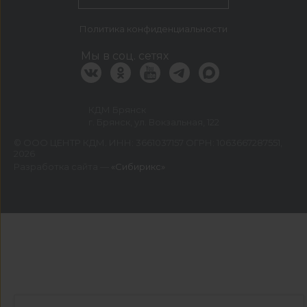
Политика конфиденциальности
Мы в соц. сетях
КДМ Брянск
г. Брянск, ул. Вокзальная, 122
©
ООО ЦЕНТР КДМ. ИНН: 3661037157 ОГРН: 1063667287551
,
2026
Разработка сайта —
«Сибирикс»