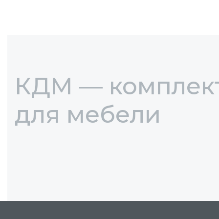
КДМ — компле
для мебели