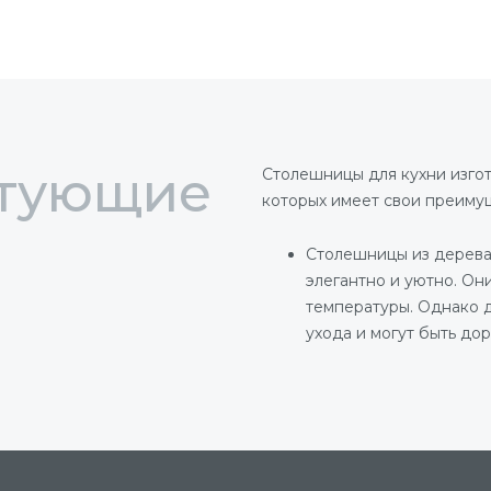
ктующие
Столешницы для кухни изгот
которых имеет свои преимущ
Столешницы из дерева 
элегантно и уютно. Он
температуры. Однако 
ухода и могут быть дор
Столешницы из камня -
прочные, не боятся вы
столешницы могут быт
Акриловые столешницы 
прочность и легкость. 