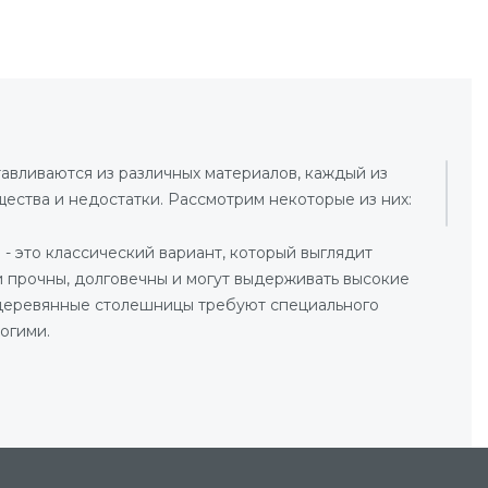
авливаются из различных материалов, каждый из
ества и недостатки. Рассмотрим некоторые из них:
- это классический вариант, который выглядит
и прочны, долговечны и могут выдерживать высокие
деревянные столешницы требуют специального
огими.
 это еще один популярный вариант. Они очень
соких температур и влаги. Однако каменные
ь тяжелыми и дорогими.
- это новый материал, который сочетает в себе
Они могут быть любого цвета и формы, что позволяет