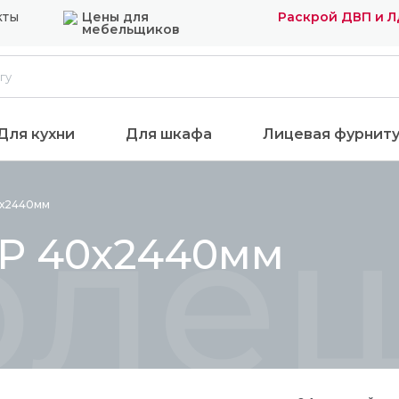
кты
Цены для
Раскрой ДВП и 
мебельщиков
Для кухни
Для шкафа
Лицевая фурнит
оле
х2440мм
Р 40х2440мм