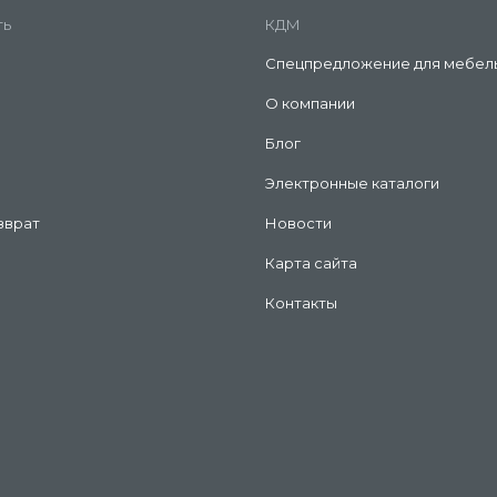
создать уникальный ди
ть
КДМ
Стеклянные столешницы
прочные, легкие и лег
Спецпредложение для мебел
требовать специальных
О компании
При выборе столешницы для
Блог
интерьера и бюджет. Также 
производителя.
Электронные каталоги
зврат
Новости
Карта сайта
Контакты