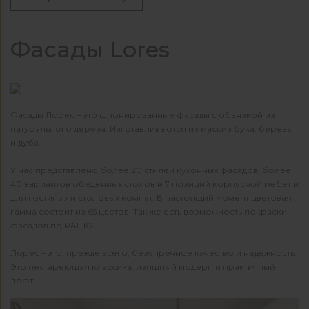
Фасады Lores
Фасады Лорес – это шпонированные фасады с обвязкой из
натурального дерева. Изготавливаются из массив бука, березы
и дуба.
У нас представлено более 20 стилей кухонных фасадов, более
40 вариантов обеденных столов и 7 позиций корпусной мебели
для гостиных и столовых комнат. В настоящий момент цветовая
гамма состоит из 65 цветов. Так же есть возможность покраски
фасадов по RAL K7.
Лорес – это, прежде всего, безупречное качество и надежность.
Это нестареющая классика, изящный модерн и практичный
лофт!