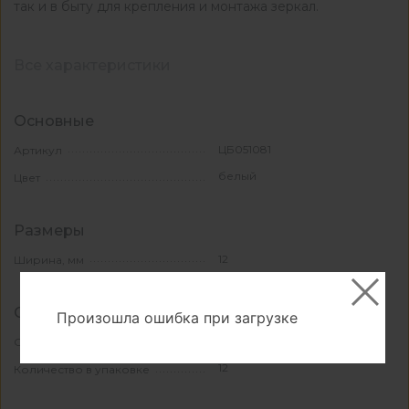
так и в быту для крепления и монтажа зеркал.
Все характеристики
Основные
ЦБ051081
Артикул
белый
Цвет
Размеры
12
Ширина, мм
Свойства и материалы
Произошла ошибка при загрузке
Вспененный полиэтилен
Основной материал
12
Количество в упаковке