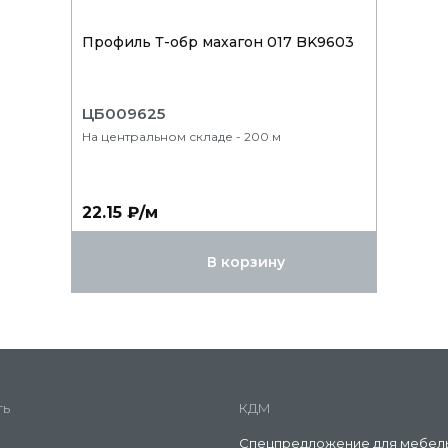
Профиль Т-обр махагон 017 BK9603
ЦБ009625
На центральном складе - 200 м
22.15 ₽/м
В корзину
ть
КДМ
Спецпредложение для мебел