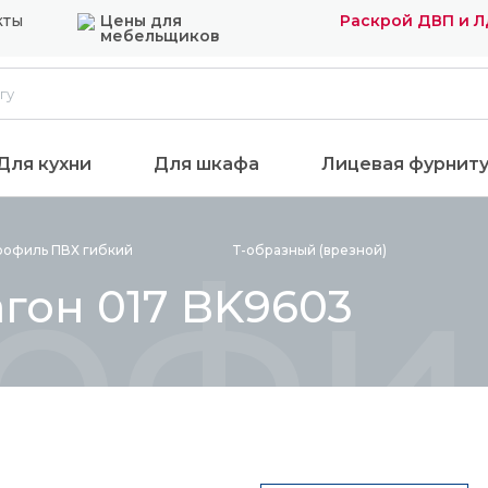
кты
Цены для
Раскрой ДВП и 
мебельщиков
Для кухни
Для шкафа
Лицевая фурнит
офил
рофиль ПВХ
гибкий
Т-образный
(врезной)
гон 017 BK9603