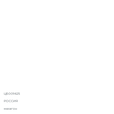
ЦБ009625
РОССИЯ
махагон