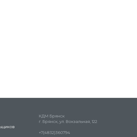
КДМ Брянск
г. Брянск, ул. Вокзальная, 122
ьщиков
+7(4832)360794