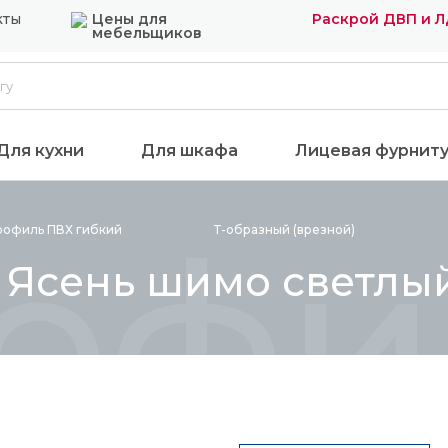
кты
Цены для
Раскрой ДВП и 
мебельщиков
Для кухни
Для шкафа
Лицевая фурнит
офил
рофиль ПВХ
гибкий
Т-образный
(врезной)
6 Ясень шимо светлы