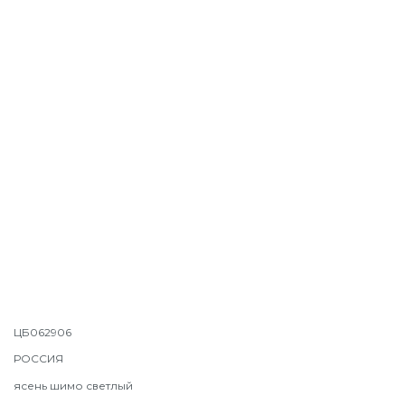
ЦБ062906
РОССИЯ
ясень шимо светлый