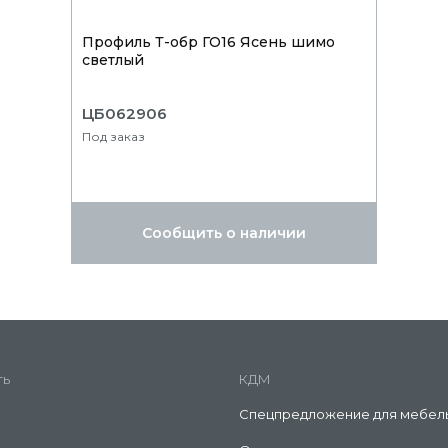
Профиль Т-обр ГО16 Ясень шимо
светлый
ЦБ062906
Под заказ
Сообщить о наличии
ть
КДМ
Спецпредложение для мебел