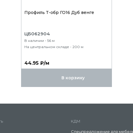
Профиль Т-обр ГО16 Дуб венге
ЦБ062904
В наличии - 56 м
На центральном складе - 200 м
44.95 ₽/м
В корзину
ть
КДМ
Спецпредложение для мебел