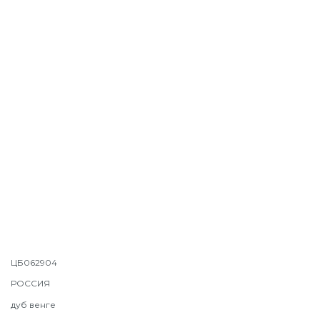
ЦБ062904
РОССИЯ
дуб венге