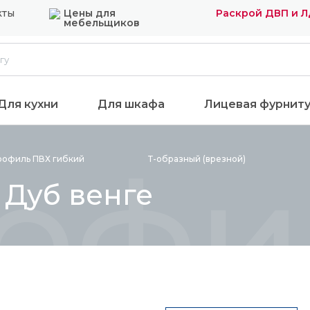
кты
Цены для
Раскрой ДВП и 
мебельщиков
Для кухни
Для шкафа
Лицевая фурнит
офил
рофиль ПВХ
гибкий
Т-образный
(врезной)
 Дуб венге