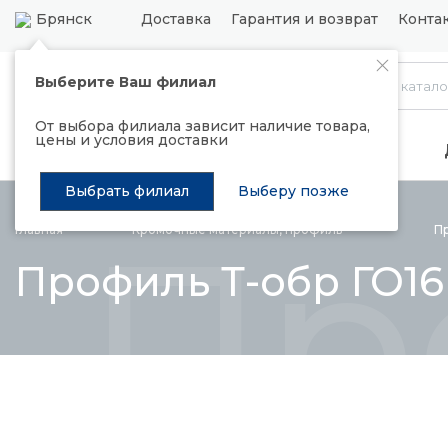
Брянск
Доставка
Гарантия и возврат
Конта
Выберите Ваш филиал
Каталог
От выбора филиала зависит наличие товара,
цены и условия доставки
Распродажа
Подъемные механизмы
Выбрать филиал
Выберу позже
Пр
Главная
Кромочные материалы,
профиль
П
Профиль Т-обр ГО16