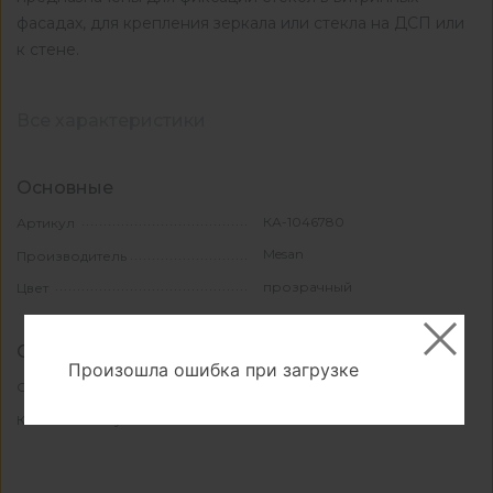
фасадах, для крепления зеркала или стекла на ДСП или
к стене.
Все характеристики
Основные
КА-1046780
Артикул
Mesan
Производитель
прозрачный
Цвет
Свойства и материалы
Произошла ошибка при загрузке
пластик
Основной материал
1000
Количество в упаковке