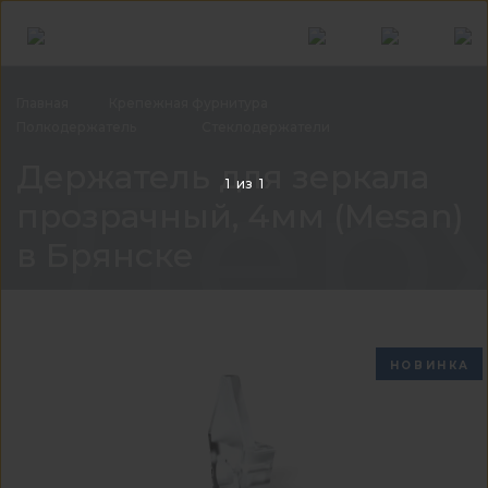
Главная
Крепежная
фурнитура
Полкодержатель
Стеклодержатели
Держ
Держатель для зеркала
1
из
1
прозрачный, 4мм (Mesan)
в Брянске
НОВИНКА