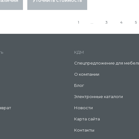
наличии
Уточнить стоимость
1
3
4
5
ть
КДМ
Спецпредложение для мебел
О компании
Блог
Электронные каталоги
зврат
Новости
Карта сайта
Контакты