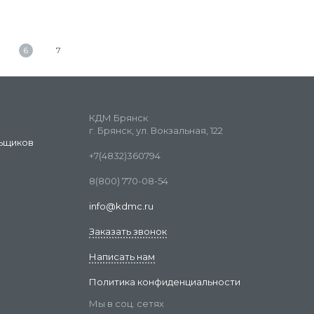
6
7
КДМ Брянск
г. Брянск, ул. Вокзальная, 122
ьщиков
+7(4832)360794
8(800) 770-08-54
info@kdmc.ru
Заказать звонок
Написать нам
Политика конфиденциальности
Мы в соц. сетях