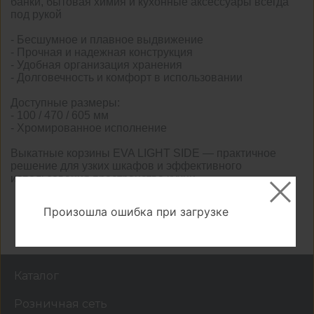
банки, бытовая химия и кухонные аксессуары всегда
под рукой
- Бесшумное и плавное выдвижение
- Прочная и надежная конструкция
- Удобная организация хранения
- Долговечность и комфорт в использовании
Доступные размеры:
- 100 / 470 / 605 мм
- Хромированное исполнение
Выкатные корзины EVA LIGHT SIDE — практичное
решение для узких шкафов и эффективного
использования пространства кухни
Произошла ошибка при загрузке
Назад
Далее
Каталог
Розничная сеть