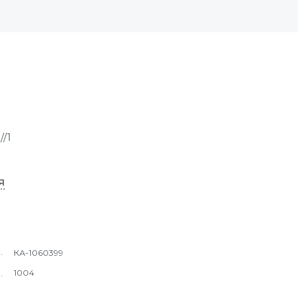
/1
я
КА-1060399
1004