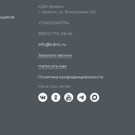
КДМ Брянск
г. Брянск, ул. Вокзальная, 122
ьщиков
+7(4832)360794
8(800) 770-08-54
info@kdmc.ru
Заказать звонок
Написать нам
Политика конфиденциальности
Мы в соц. сетях