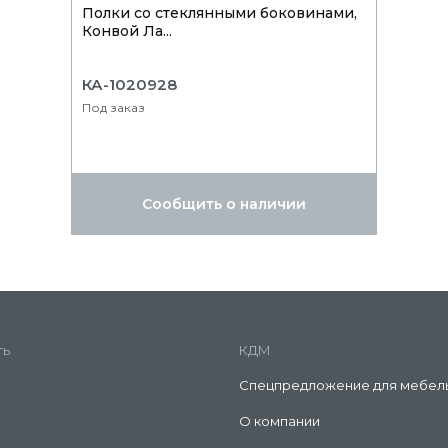
Полки со стеклянными боковинами,
Конвой Ла...
КА-1020928
Под заказ
Сообщить о наличии
ть
КДМ
Спецпредложение для мебел
О компании