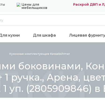
кты
Цены для
Раскрой ДВП и 
мебельщиков
Для кухни
Для шкафа
Лицевая фурнит
лки 
Кухонные комплектующие
Kesseböhmer
ыми боковинами, Кон
+ 1 ручка., Арена, цв
 1 уп. (2805909846) в