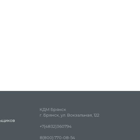
КДМ Брянск
г. Брянск, ул. Вокзальная, 122
ьщиков
+7(4832)360794
8(800) 770-08-54