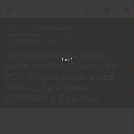
Главная
Системы
выдвижения
Направляющие скрытого
монтажа
Направляющие с
доводчиком
Напр
Направляющая скрыт.
1
из
1
монт. Hettich Quadro V6
YOU 450мм полн. выдв.,
30кг с дов. правая
(9256869) в Брянске