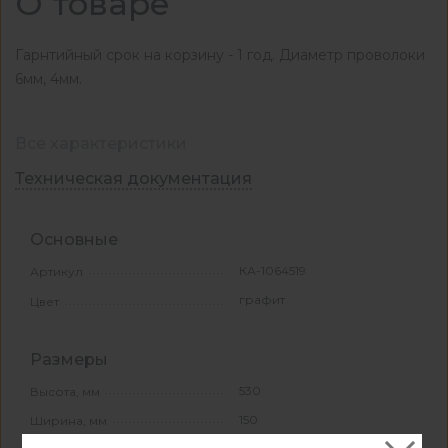
О товаре
Гарнтийный срок на корзину - 1 год. Диаметр проволоки
6мм, 4мм.
Все характеристики
Техническая документация
Основные
КА-1064519
Артикул
графит
Цвет
Размеры
530
Высота, мм
150
Ширина, мм