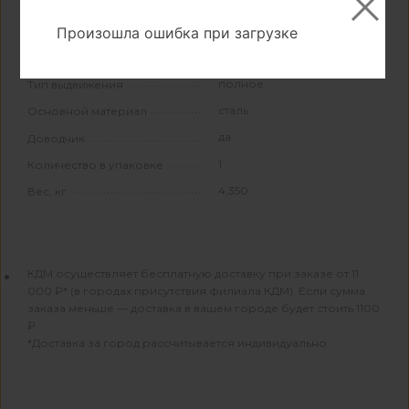
450
Длина, мм
Произошла ошибка при загрузке
Свойства и материалы
полное
Тип выдвижения
сталь
Основной материал
да
Доводчик
1
Количество в упаковке
4,350
Вес, кг
КДМ осуществляет бесплатную доставку при заказе от 11
000 ₽* (в городах присутствия филиала КДМ). Если сумма
заказа меньше — доставка в вашем городе будет стоить 1100
₽.
*Доставка за город рассчитывается индивидуально