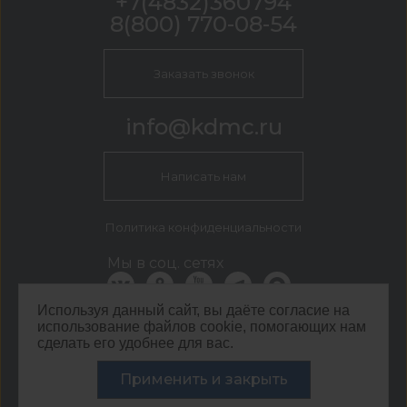
+7(4832)360794
8(800) 770-08-54
Заказать звонок
info@kdmc.ru
Написать нам
Политика конфиденциальности
Мы в соц. сетях
Используя данный сайт, вы даёте согласие на
использование файлов cookie, помогающих нам
КДМ Брянск
сделать его удобнее для вас.
г. Брянск, ул. Вокзальная, 122
Применить и закрыть
©
ООО ЦЕНТР КДМ. ИНН: 3661037157 ОГРН: 1063667287551
,
2026