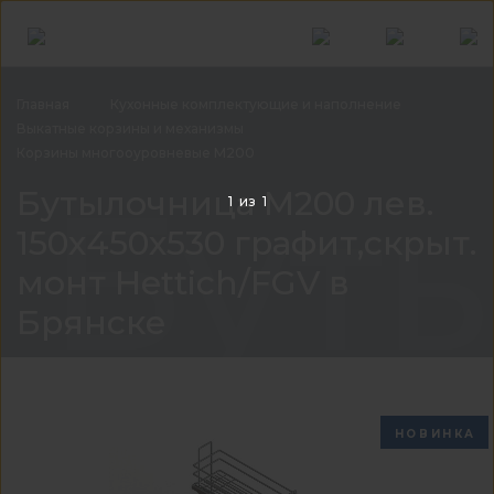
Главная
Кухонные комплектующие и
наполнение
Выкатные корзины и
механизмы
Корзины многооуровневые
М200
Буты
Бутылочница М200 лев.
1
из
1
150х450х530 графит,скрыт.
монт Hettich/FGV в
Брянске
НОВИНКА