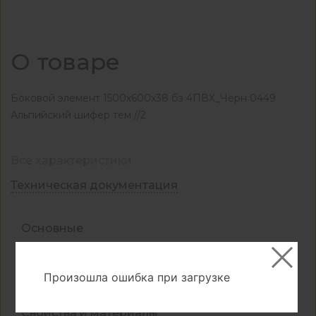
О товаре
Боковой элемент 1500x600x38 бз 4ПВХ_Черн 0449
Альпийский шифер тем //2
Все характеристики
Техническая документация
Основные
КА-1056375
Артикул
0449
Код декора
Произошла ошибка при загрузке
Свойства и материалы